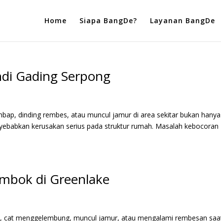
Home
Siapa BangDe?
Layanan BangDe
di Gading Serpong
embap, dinding rembes, atau muncul jamur di area sekitar bukan hanya
ebabkan kerusakan serius pada struktur rumah. Masalah kebocoran
.
embok di Greenlake
p, cat menggelembung, muncul jamur, atau mengalami rembesan saa