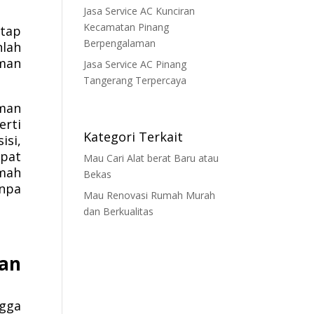
Jasa Service AC Kunciran
Kecamatan Pinang
etap
Berpengalaman
lah
aman
Jasa Service AC Pinang
Tangerang Terpercaya
aman
erti
Kategori Terkait
isi,
epat
Mau Cari Alat berat Baru atau
umah
Bekas
npa
Mau Renovasi Rumah Murah
dan Berkualitas
an
ngga