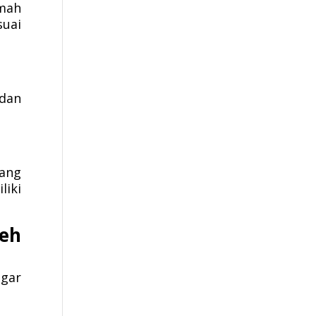
umah
suai
 dan
ang
liki
leh
agar