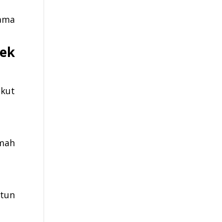
sama
ek
ikut
umah
otun