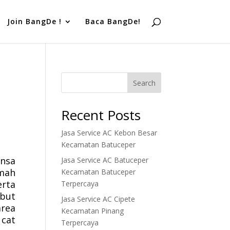
Join BangDe !
Baca BangDe!
Search
Recent Posts
Jasa Service AC Kebon Besar
Kecamatan Batuceper
ansa
Jasa Service AC Batuceper
umah
Kecamatan Batuceper
erta
Terpercaya
ebut
Jasa Service AC Cipete
area
Kecamatan Pinang
 cat
Terpercaya