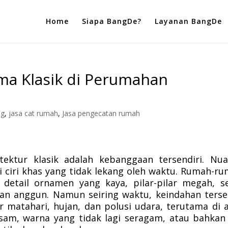
Home
Siapa BangDe?
Layanan BangDe
ma Klasik di Perumahan
ng
,
jasa cat rumah
,
Jasa pengecatan rumah
ektur klasik adalah kebanggaan tersendiri. Nu
i ciri khas yang tidak lekang oleh waktu. Rumah-r
detail ornamen yang kaya, pilar-pilar megah, s
n anggun. Namun seiring waktu, keindahan ters
 matahari, hujan, dan polusi udara, terutama di 
sam, warna yang tidak lagi seragam, atau bahkan