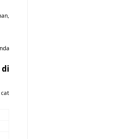
nan,
Anda
di
 cat