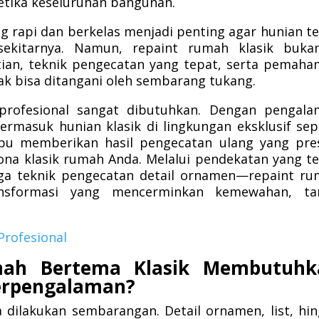
etika keseluruhan bangunan.
g rapi dan berkelas menjadi penting agar hunian t
sekitarnya. Namun, repaint rumah klasik bukan
itian, teknik pengecatan yang tepat, serta pemah
dak bisa ditangani oleh sembarang tukang.
 profesional sangat dibutuhkan. Dengan pengal
rmasuk hunian klasik di lingkungan eksklusif sep
u memberikan hasil pengecatan ulang yang pres
ona klasik rumah Anda. Melalui pendekatan yang t
ga teknik pengecatan detail ornamen—repaint r
nsformasi yang mencerminkan kemewahan, ta
Profesional
ah Bertema Klasik Membutuhk
erpengalaman?
 dilakukan sembarangan. Detail ornamen, list, hi