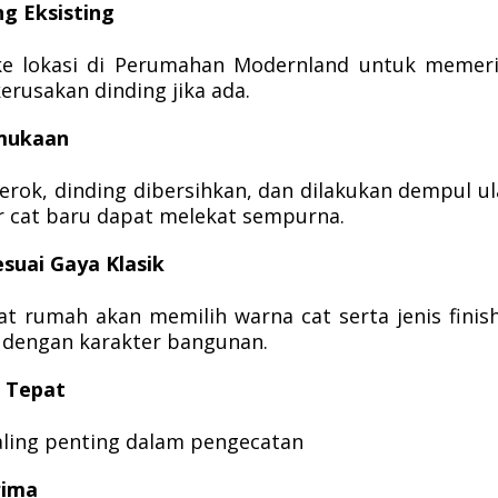
ng Eksisting
ke lokasi di Perumahan Modernland untuk memer
erusakan dinding jika ada.
rmukaan
rok, dinding dibersihkan, dan dilakukan dempul u
gar cat baru dapat melekat sempurna.
esuai Gaya Klasik
t rumah akan memilih warna cat serta jenis finis
ai dengan karakter bangunan.
 Tepat
aling penting dalam pengecatan
rima