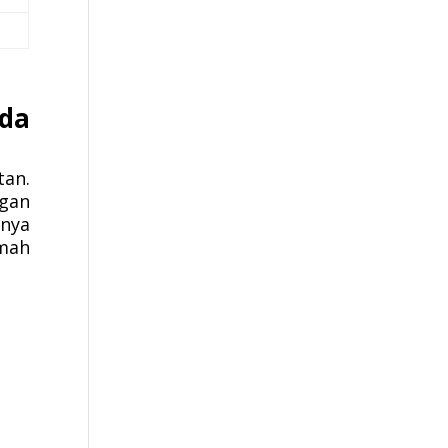
nda
an.
gan
anya
umah