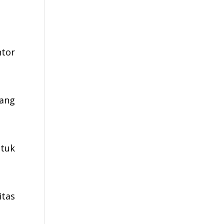
ntor
yang
tuk
tas