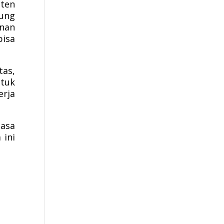
aten
dung
anan
bisa
tas,
ntuk
erja
.
masa
 ini