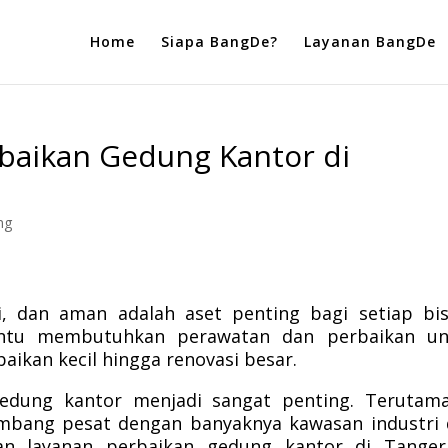
Home
Siapa BangDe?
Layanan BangDe
baikan Gedung Kantor di
g
ng
 dan aman adalah aset penting bagi setiap bis
entu membutuhkan perawatan dan perbaikan un
baikan kecil hingga renovasi besar.
gedung kantor menjadi sangat penting. Terutam
mbang pesat dengan banyaknya kawasan industri
an layanan perbaikan gedung kantor di Tanger