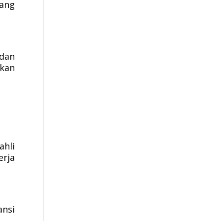
cang
 dan
ukan
hli
rja
ansi