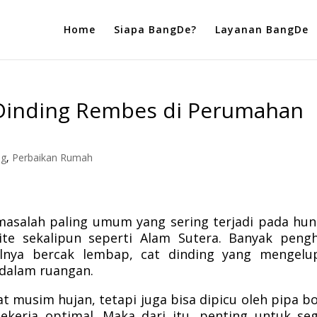
Home
Siapa BangDe?
Layanan BangDe
 Dinding Rembes di Perumahan
ng
,
Perbaikan Rumah
masalah paling umum yang sering terjadi pada hun
te sekalipun seperti Alam Sutera. Banyak peng
nya bercak lembap, cat dinding yang mengelup
dalam ruangan.
at musim hujan, tetapi juga bisa dipicu oleh pipa b
ekerja optimal. Maka dari itu, penting untuk se