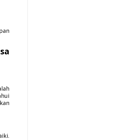
pan
sa
alah
hui
ukan
iki.