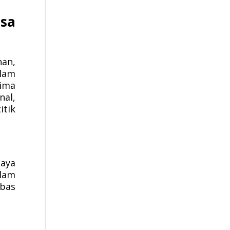
sa
nan,
Alam
ima
nal,
itik
aya
Alam
ebas