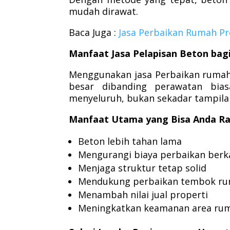
mudah dirawat.
Baca Juga :
Jasa Perbaikan Rumah Pr
Manfaat Jasa Pelapisan Beton bag
Menggunakan jasa Perbaikan rumah
besar dibanding perawatan bias
menyeluruh, bukan sekadar tampilan
Manfaat Utama yang Bisa Anda R
Beton lebih tahan lama
Mengurangi biaya perbaikan berk
Menjaga struktur tetap solid
Mendukung perbaikan tembok rum
Menambah nilai jual properti
Meningkatkan keamanan area ru