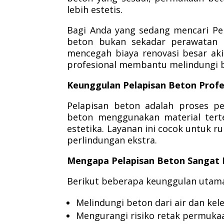
lebih estetis.
Bagi Anda yang sedang mencari Pe
beton bukan sekadar perawatan 
mencegah biaya renovasi besar ak
profesional membantu melindungi be
Keunggulan Pelapisan Beton Profe
Pelapisan beton adalah proses p
beton menggunakan material tert
estetika. Layanan ini cocok untu
perlindungan ekstra.
Mengapa Pelapisan Beton Sangat 
Berikut beberapa keunggulan utama 
Melindungi beton dari air dan ke
Mengurangi risiko retak permuka