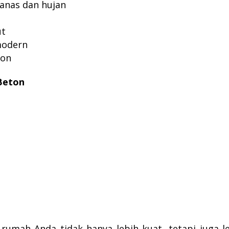
anas dan hujan
ut
modern
ton
Beton
umah Anda tidak hanya lebih kuat, tetapi juga l