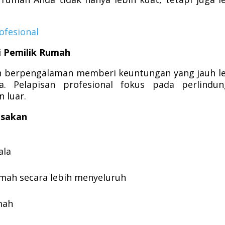
ofesional
i Pemilik Rumah
 berpengalaman memberi keuntungan yang jauh l
a. Pelapisan profesional fokus pada perlindun
 luar.
asakan
ala
ah secara lebih menyeluruh
mah