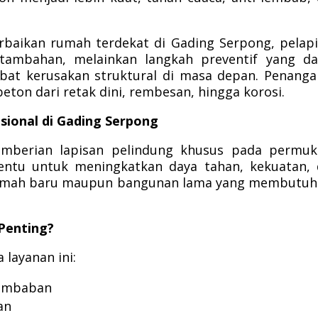
rbaikan rumah terdekat di Gading Serpong, pelap
tambahan, melainkan langkah preventif yang da
ibat kerusakan struktural di masa depan. Penang
ton dari retak dini, rembesan, hingga korosi.
sional di Gading Serpong
emberian lapisan pelindung khusus pada permuk
entu untuk meningkatkan daya tahan, kekuatan,
k rumah baru maupun bangunan lama yang membutu
Penting?
layanan ini:
lembaban
an