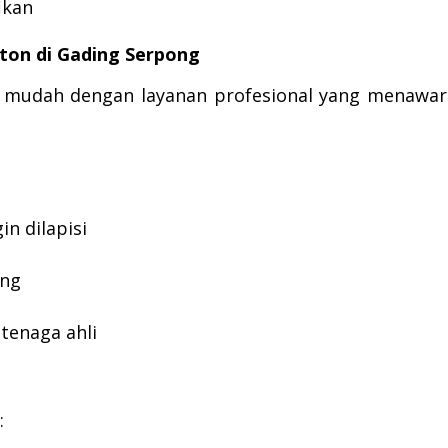
ikan
ton di Gading Serpong
ih mudah dengan layanan profesional yang menawa
a
in dilapisi
ing
tenaga ahli
: