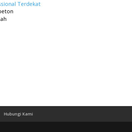
ssional Terdekat
beton
mah
Hubungi Kami