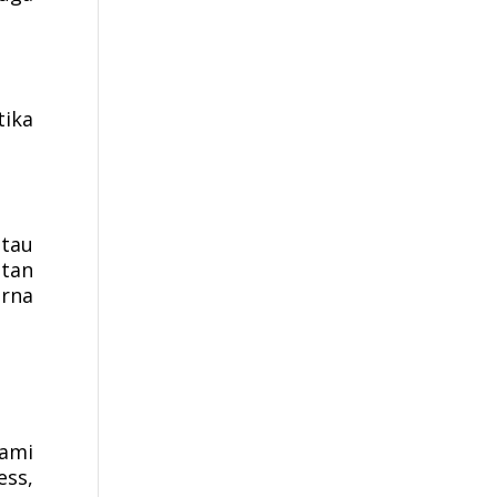
tika
atau
atan
rna
lami
ess,