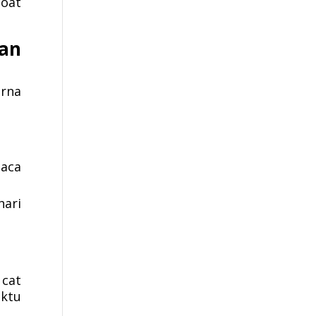
coat
an
arna
aca
hari
cat
ktu