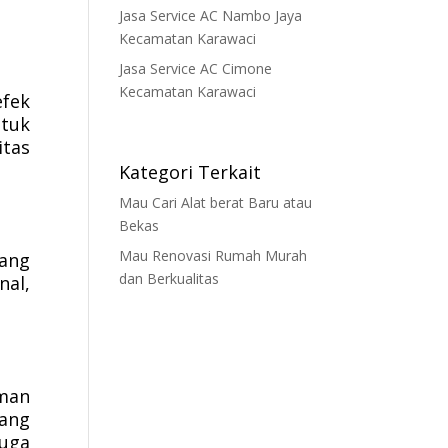
Jasa Service AC Nambo Jaya
Kecamatan Karawaci
Jasa Service AC Cimone
Kecamatan Karawaci
efek
ntuk
itas
Kategori Terkait
Mau Cari Alat berat Baru atau
Bekas
Mau Renovasi Rumah Murah
yang
dan Berkualitas
al,
aman
rang
uga