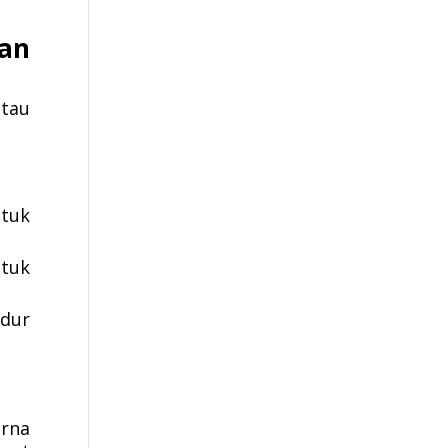
an
atau
tuk
ntuk
idur
rna