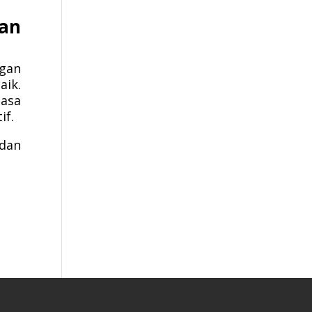
an
gan
aik.
jasa
if.
dan