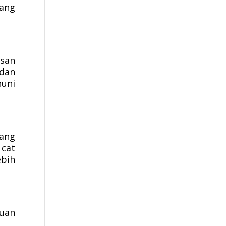
yang
san
dan
huni
yang
cat
ebih
uan