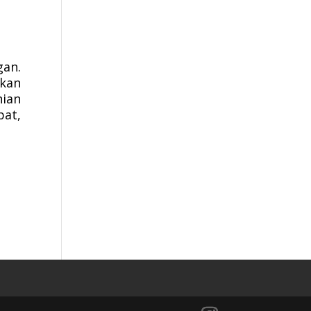
an.
ikan
nian
pat,