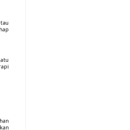
tau
ahap
atu
rapi
han
hkan