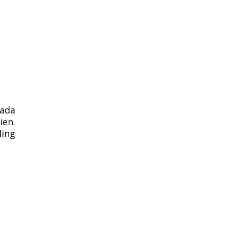
pada
ien.
ling