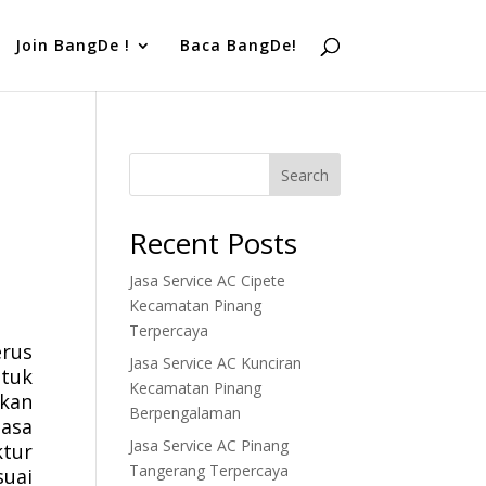
Join BangDe !
Baca BangDe!
Search
Recent Posts
Jasa Service AC Cipete
Kecamatan Pinang
Terpercaya
rus
Jasa Service AC Kunciran
ntuk
Kecamatan Pinang
ukan
Berpengalaman
asa
Jasa Service AC Pinang
ktur
Tangerang Terpercaya
suai