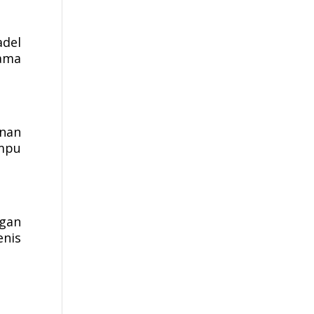
adel
lama
anan
ampu
gan
enis