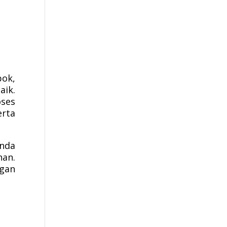
ok,
aik.
oses
rta
Anda
an.
gan