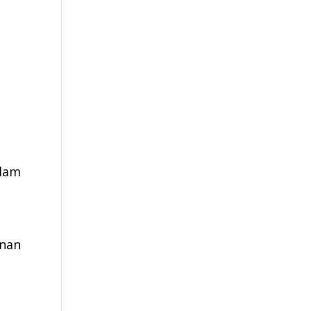
alam
nan