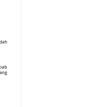
dah
ebab
yang