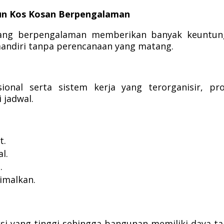
n Kos Kosan Berpengalaman
yang berpengalaman memberikan banyak keuntun
ndiri tanpa perencanaan yang matang.
onal serta sistem kerja yang terorganisir, pr
 jadwal.
t.
l.
.
imalkan.
i yang tinggi sehingga bangunan memiliki daya t