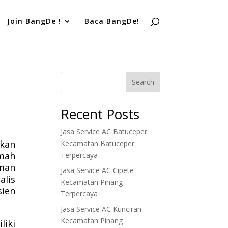
Join BangDe !
Baca BangDe!
Search
Recent Posts
Jasa Service AC Batuceper
kan
Kecamatan Batuceper
umah
Terpercaya
aman
Jasa Service AC Cipete
alis
Kecamatan Pinang
sien
Terpercaya
Jasa Service AC Kunciran
Kecamatan Pinang
liki