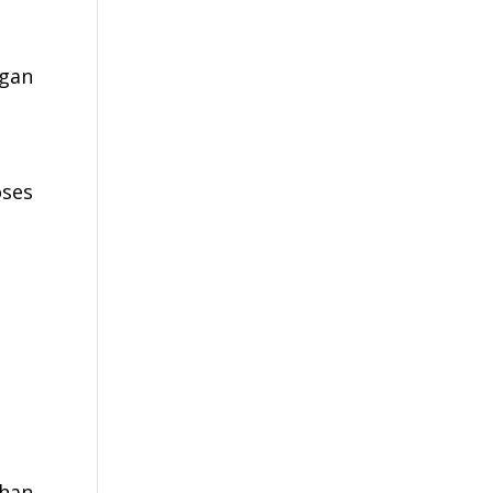
gan
oses
ahan