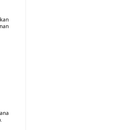
kan
unan
ana
.