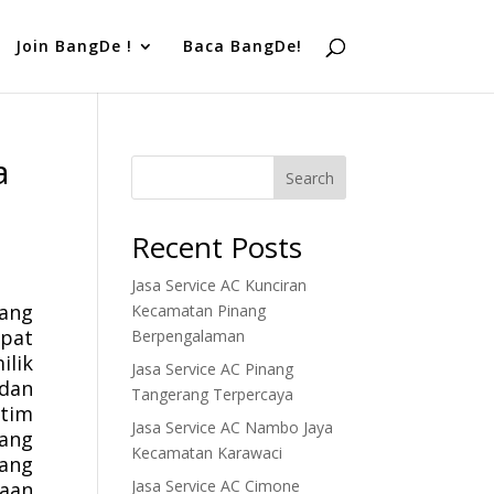
Join BangDe !
Baca BangDe!
a
Search
Recent Posts
Jasa Service AC Kunciran
ang
Kecamatan Pinang
epat
Berpengalaman
ilik
Jasa Service AC Pinang
dan
Tangerang Terpercaya
 tim
Jasa Service AC Nambo Jaya
yang
Kecamatan Karawaci
rang
Jasa Service AC Cimone
aan