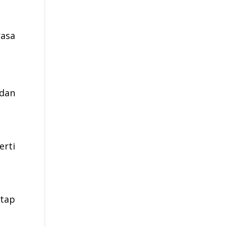
rasa
dan
erti
etap