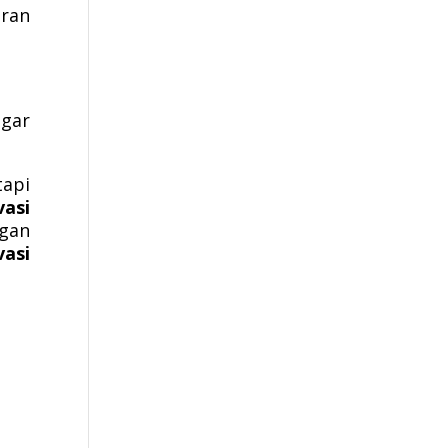
ran
agar
tapi
vasi
gan
asi